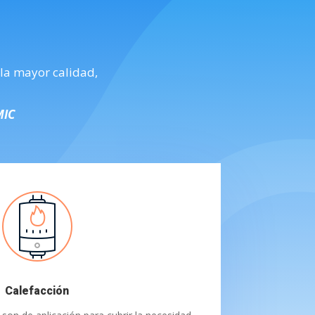
 la mayor calidad,
MIC
Calefacción