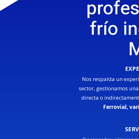
profes
frío i
M
EXPE
Nos respalda un experie
sector, gestionamos una 
directa o indirectamen
Ferrovial, va
SERV