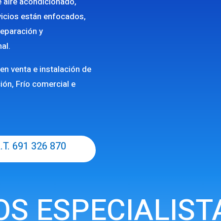
e aire acondicionado,
rvicios están enfocados,
reparación y
al.
en venta e instalación de
ión, Frío comercial e
.T. 691 326 870
S ESPECIALIST