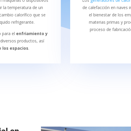
on máquinas o dispositivos
Los
generadores de calor
r la temperatura de un
de calefacción en naves i
rcambio calorífico que se
el bienestar de los e
quido refrigerante.
materias primas y pro
proceso de fabricaci
 para el
enfriamiento y
 diversos productos, así
e los espacios
.