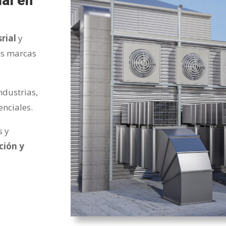
ial en
rial​
y
as marcas
ndustrias,
enciales.
s y
ción y